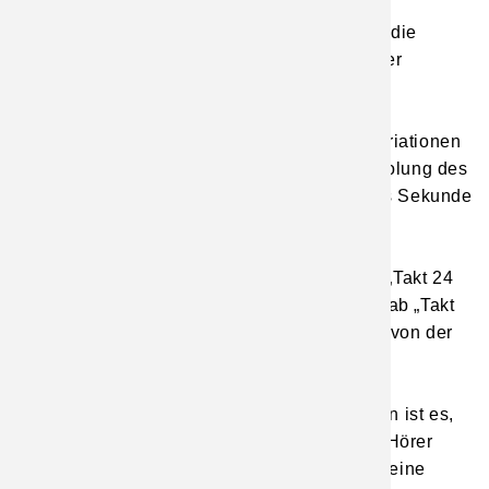
um ab Takt 13/14 wieder zu Sprüngen
zurückzukehren. Ab Takt 18 haben wir dann die
variationsreichste Vielfalt von Motiven mit der
erwähnten Quintfallsequenz.
Am Ende wiederum nach all diesen Motivvariationen
in den Takten 21-23 die viermalige Wiederholung des
gleichen, geweiteten Motivs „Quarte abwärts Sekunde
aufwärts" zur Beruhigung des Geschehens.
Weiter sollten Sie den Schluss in e-Moll ab „Takt 24
mit Auftakt" mit dem Teilschluss in a-Moll in ab „Takt
12 mit Auftakt" untersuchen, der abgesehen von der
Tonart absolut identisch ist.
Die Aufgabe der künstlerischen Interpretation ist es,
dieses Feuerwerk an Motivvariationen dem Hörer
durch Phrasierung und Artikulation – durch feine