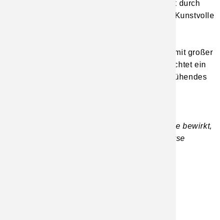
Agogik – wahrnehmbar zu machen und nicht durch
mechanisches, metronomisches Spiel alles Kunstvolle
zu nivellieren.
Alles ist, wie man es von Bach gewohnt ist, mit großer
Kunstfertigkeit komponiert – äußerlich betrachtet ein
kleines Stück nach genauer Analyse ein sprühendes
kleines Meisterwerk.
Analyse Axel Wieshalla
(Die bunte Färbung der Motive in der Analyse bewirkt,
dass auch ungeübten Notenlesern die Analyse
verstehen.)
Bourrée e-Moll BWV 996
Analyse 2